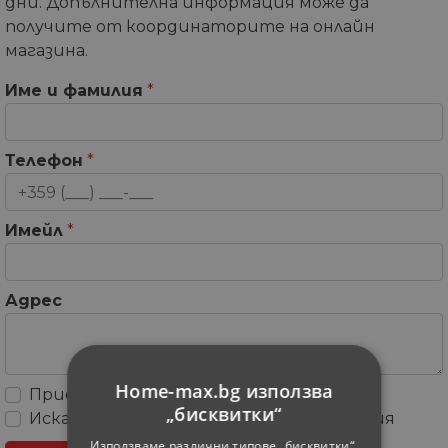
дни. Допълнителна информация може да
получите от координаторите на онлайн
магазина.
Име и фамилия
*
Телефон
*
Имейл
*
Адрес
Home-max.bg използва
Приемам
Общите условия
„бисквитки“
Искам да получавам рекламни съобщения
Използваме различни типове „бисквитки“,