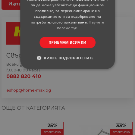
за да може уебсайтът да функционира
правилно, за персонализиране на
съдържанието и за подобряване на
потребителското изживяване.
Научете
повече тук.
ПРИЕМАМ ВСИЧКИ
Свържете се с онлайн сътрудник
ВИЖТЕ ПОДРОБНОСТИТЕ
Всеки ден
(9.00-18.00 часа)
СТРОГО НЕОБХОДИМИ
0882 820 410
СТАТИСТИЧЕСКИ
eshop@home-max.bg
МАРКЕТИНГOВИ
ОЩЕ ОТ КАТЕГОРИЯТА
ФУНКЦИОНАЛНИ
25%
33%
НЕКЛАСИФИЦИРАНИ
отстъпка
отстъпка