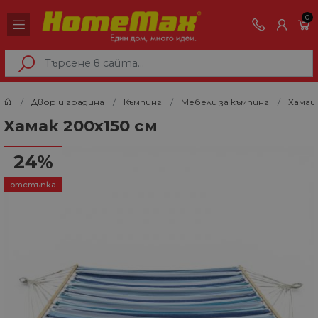
0
Двор и градина
Къмпинг
Мебели за къмпинг
Хамац
Хамак 200х150 см
24%
отстъпка