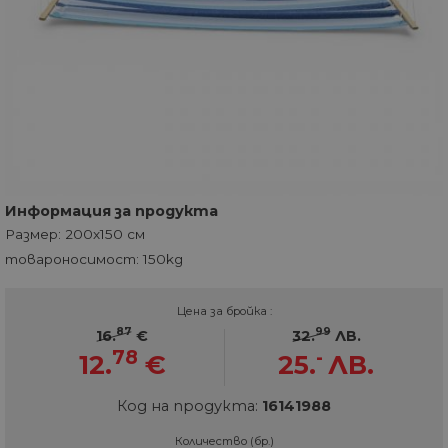
Информация за продукта
Размер: 200х150 см
товароносимост: 150kg
Цена за бройка :
87
99
16.
€
32.
ЛВ.
78
-
12.
€
25.
ЛВ.
Код на продукта:
16141988
Количество (бр.)