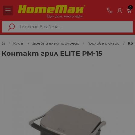
0
Кухня
Дребни електроуреди
Грилове и скари
Кон
Контакт грил ELITE PM-15