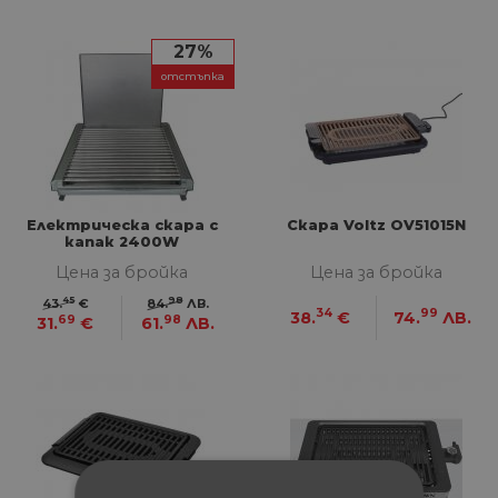
27%
отстъпка
Електрическа скара с
Скара Voltz OV51015N
капак 2400W
Цена за бройка
Цена за бройка
45
98
43.
€
84.
ЛВ.
34
99
38.
€
74.
ЛВ.
69
98
31.
€
61.
ЛВ.