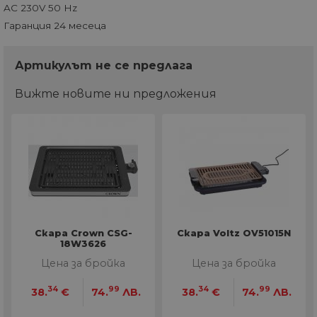
AC 230V 50 Hz
Гаранция 24 месеца
Артикулът не се предлага
Вижте новите ни предложения
Скара Crown CSG-
Скара Voltz OV51015N
18W3626
Цена за бройка
Цена за бройка
34
99
34
99
38.
€
74.
ЛВ.
38.
€
74.
ЛВ.