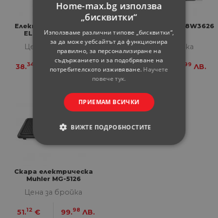
Home-max.bg използва
„бисквитки“
Електрическа скара
Скара Crown CSG-18W3626
Използваме различни типове „бисквитки“,
ELITE EG-1245BL
за да може уебсайтът да функционира
Цена за бройка
Цена за бройка
правилно, за персонализиране на
съдържанието и за подобряване на
34
99
34
99
38.
€
74.
ЛВ.
38.
€
74.
ЛВ.
потребителското изживяване.
Научете
повече тук.
ПРИЕМАМ ВСИЧКИ
ВИЖТЕ ПОДРОБНОСТИТЕ
СТРОГО НЕОБХОДИМИ
СТАТИСТИЧЕСКИ
Скара електрическа
Muhler MG-5126
Цена за бройка
МАРКЕТИНГOВИ
12
98
51.
€
99.
ЛВ.
ФУНКЦИОНАЛНИ