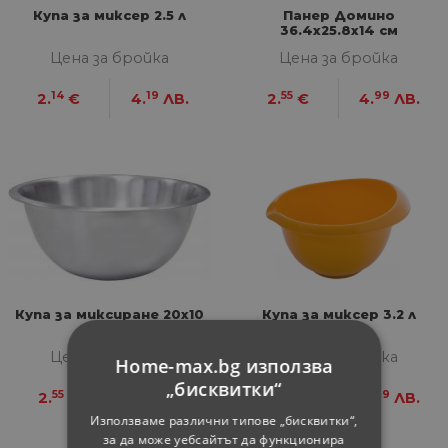
Купа за миксер 2.5 л
Панер Домино
36.4х25.8х14 см
Цена за бройка
Цена за бройка
14
19
55
99
2.
€
4.
ЛВ.
2.
€
4.
ЛВ.
Купа за миксиране 20x10
Купа за миксер 3.2 л
см
Цена за бройка
Цена за бройка
Home-max.bg използва
„бисквитки“
55
99
55
99
2.
€
4.
ЛВ.
2.
€
4.
ЛВ.
Използваме различни типове „бисквитки“,
за да може уебсайтът да функционира