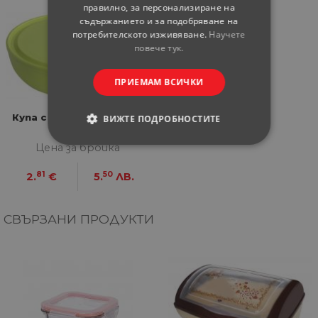
правилно, за персонализиране на
съдържанието и за подобряване на
потребителското изживяване.
Научете
повече тук.
ПРИЕМАМ ВСИЧКИ
Купа с капак Plasto 2.7 л
ВИЖТЕ ПОДРОБНОСТИТЕ
Цена за бройка
СТРОГО НЕОБХОДИМИ
81
50
2.
€
5.
ЛВ.
СТАТИСТИЧЕСКИ
МАРКЕТИНГOВИ
СВЪРЗАНИ ПРОДУКТИ
ФУНКЦИОНАЛНИ
НЕКЛАСИФИЦИРАНИ