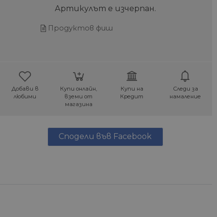
Артикулът е изчерпан.
Продуктов фиш
Добави в
Купи онлайн,
Купи на
Следи за
любими
вземи от
Кредит
намаление
магазина
Сподели във Facebook