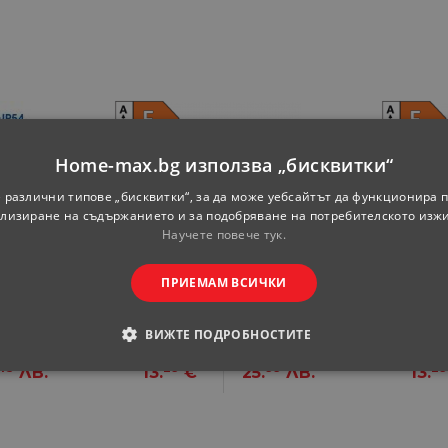
Home-max.bg използва „бисквитки“
 различни типове „бисквитки“, за да може уебсайтът да функционира п
лизиране на съдържанието и за подобряване на потребителското изж
Научете повече тук.
cy 24W
LED плафон Optonica
LED п
ПРИЕМАМ ВСИЧКИ
18W 1550 lm 220-240V
18W 1
CCT ключ IP20 мат
CC
ка
Цена за бройка
Ц
ВИЖТЕ ПОДРОБНОСТИТЕ
43
29
99
29
ЛВ.
13.
€
25.
ЛВ.
13.
ОДИМИ
СТАТИСТИЧЕСКИ
МАРКЕТИНГOВИ
РАНИ