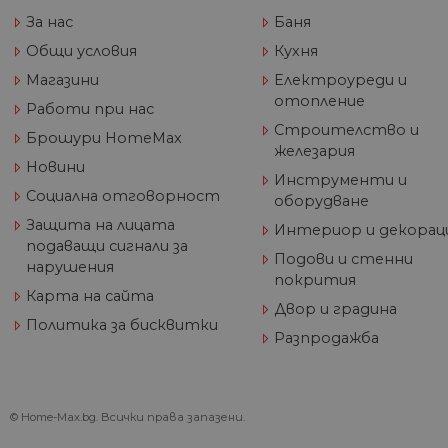
За нас
Баня
Общи условия
Кухня
Име
Дост
Магазини
Електроуреди и
Име
Име
__Secure-ROLLOUT_TOKE
/
До
До
Име
отопление
До
Работи при нас
__utmb
GeneralAppGenSession
Goog
Строителство и
YSC
LLC
Go
Брошури HomeMax
.hom
.y
железария
max.
Новини
VISITOR_INFO1_LIVE
Go
Инструменти и
.y
Социална отговорност
оборудване
Защита на лицата
Интериор и декорац
_ga_32J9YV418P
.hom
подаващи сигнали за
IDE
Go
max.
Подови и стенни
.do
нарушения
покрития
__utmc
Goog
Карта на сайта
LLC
test_cookie
Go
Двор и градина
.hom
.do
Политика за бисквитки
max.
Разпродажба
_fbp
Me
Inc
.h
© Home-Max.bg. Всички права запазени.
_gcl_au
Go
__utmz
Goog