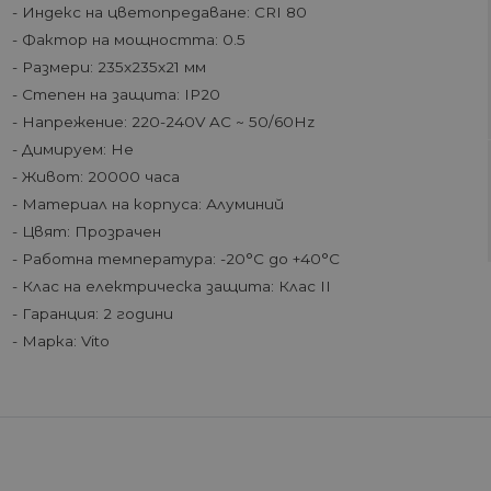
- Индекс на цветопредаване: CRI 80
- Фактор на мощността: 0.5
- Размери: 235x235x21 мм
- Степен на защита: IP20
- Напрежение: 220-240V AC ~ 50/60Hz
- Димируем: Не
- Живот: 20000 часа
- Материал на корпуса: Алуминий
- Цвят: Прозрачен
- Работна температура: -20°C до +40°C
- Клас на електрическа защита: Клас II
- Гаранция: 2 години
- Марка: Vito