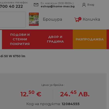
ационален телефон:
Ел. магазин (9:00-18:00ч.):
Вход
700 40 222
eshop@home-max.bg
Брошура
Количка
0
ПОДОВИ И
ДВОР И
СТЕННИ
РАЗПРОДАЖБА
ГРАДИНА
ПОКРИТИЯ
di 50 W 6750 lm
Цена за бройка :
50
45
12.
€
24.
ЛВ.
Код на продукта:
12084555