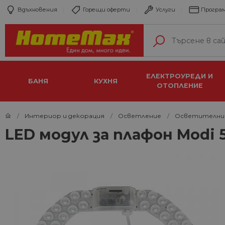
Вдъхновения
Горещи оферти
Услуги
Програм
ЕЛЕКТРОУРЕДИ И
БАНЯ
КУХНЯ
ОТОПЛЕНИЕ
Интериор и декорация
Осветление
Осветителни
LED модул за плафон Modi 