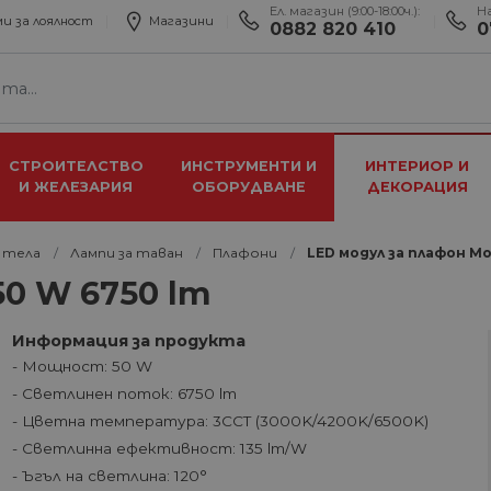
Ел. магазин (9:00-18:00ч.):
Н
и за лоялност
Магазини
0882 820 410
0
СТРОИТЕЛСТВО
ИНСТРУМЕНТИ И
ИНТЕРИОР И
И ЖЕЛЕЗАРИЯ
ОБОРУДВАНЕ
ДЕКОРАЦИЯ
 тела
Лампи за таван
Плафони
LED модул за плафон Mo
50 W 6750 lm
Информация за продукта
- Мощност: 50 W
- Светлинен поток: 6750 lm
- Цветна температура: 3CCT (3000K/4200K/6500K)
- Светлинна ефективност: 135 lm/W
- Ъгъл на светлина: 120°