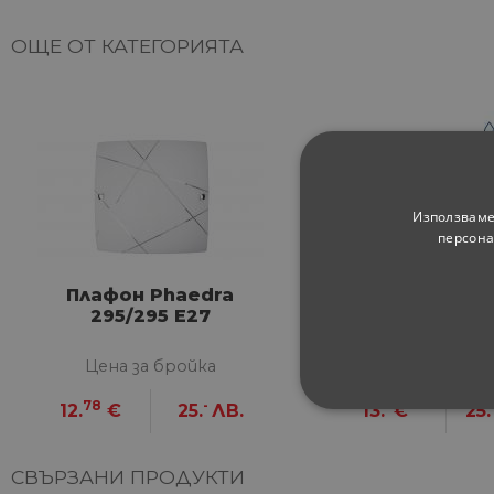
ОЩЕ ОТ КАТЕГОРИЯТА
Използваме
персона
Плафон Phaedra
LED плафон Nan
295/295 Е27
CCT
Цена за бройка
Цена за брой
78
-
-
12.
€
25.
ЛВ.
13.
€
25.
СТРОГО НЕОБХ
НЕКЛАСИФИЦИ
СВЪРЗАНИ ПРОДУКТИ