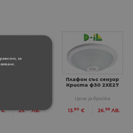
равилно, за
ивяване.
лафон Optonica
Плафон със сензор
550 lm 220-240V
Криста ф30 2XЕ27
T ключ IP20
звездички
ена за бройка
Цена за бройка
99
80
99
€
25.
ЛВ.
13.
€
26.
ЛВ.
ФУНКЦИОНАЛНИ