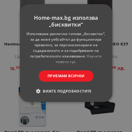
Home-max.bg използва
„бисквитки“
Използваме различни типове „бисквитки“,
за да може уебсайтът да функционира
Настолна лампа GEO E27
Настолна лампа GEO E27
правилно, за персонализиране на
съдържанието и за подобряване на
потребителското изживяване.
Научете
Цена за бройка
Цена за бройка
повече тук.
33
98
33
98
15.
€
29.
ЛВ.
15.
€
29.
ЛВ.
ПРИЕМАМ ВСИЧКИ
ВИЖТЕ ПОДРОБНОСТИТЕ
СТРОГО НЕОБХОДИМИ
СТАТИСТИЧЕСКИ
МАРКЕТИНГOВИ