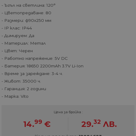
- Ъгъл на светлина: 120°
- Цветопредаване: 80
- Размери: ф90x250 мм
- IP клас: IP44
- Димируем: Да
- Материал: Метал
- Цвят: Черен
- Работно напрежение: 5V DC
- Батерия: 18650 2200mAh 3.7V Li-Ion
- Време за зареждане: 3-4 ч.
- Живот: 35000 ч.
- Гаранция: 2 години
- Марка: Vito
Цена за бройка :
99
32
14.
€
29.
ЛВ.