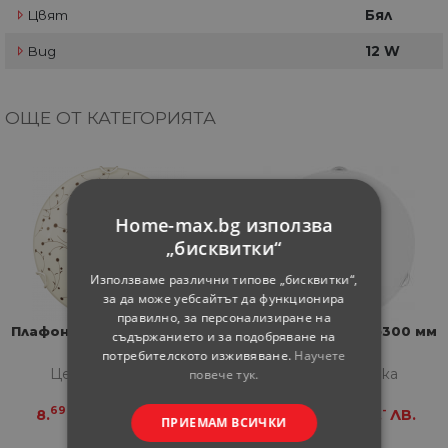
Цвят
Бял
Вид
12 W
ОЩЕ ОТ КАТЕГОРИЯТА
Home-max.bg използва
„бисквитки“
Използваме различни типове „бисквитки“,
за да може уебсайтът да функционира
правилно, за персонализиране на
Плафон Гарден 1х60W E27
Плафон Mina Е27 ф300 мм
съдържанието и за подобряване на
25см
бял
потребителското изживяване.
Научете
Цена за бройка
Цена за бройка
повече тук.
69
-
69
-
8.
€
17.
ЛВ.
8.
€
17.
ЛВ.
ПРИЕМАМ ВСИЧКИ