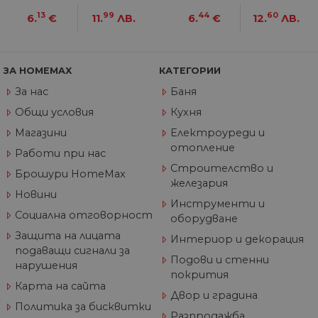
по
тя
13
99
44
60
6.
€
11.
ЛВ.
6.
€
12.
ЛВ.
вз
със
за
съ
по
от
ЗА HOMEMAX
КАТЕГОРИИ
ра
по
За нас
Баня
на
по
Общи условия
Кухня
ка
че
Магазини
Електроуреди и
пр
отопление
се 
Работи при нас
бъ
Строителство и
Брошури HomeMax
CookieScriptConsent
1 година
Та
CookieScript
железария
се 
www.home-
Новини
ус
max.bg
Инструменти и
Net
Социална отговорност
оборудване
за
пр
Защита на лицата
Интериор и декорация
за 
"б
подаващи сигнали за
Подови и стенни
по
нарушения
покрития
Карта на сайта
Двор и градина
Политика за бисквитки
Разпродажба