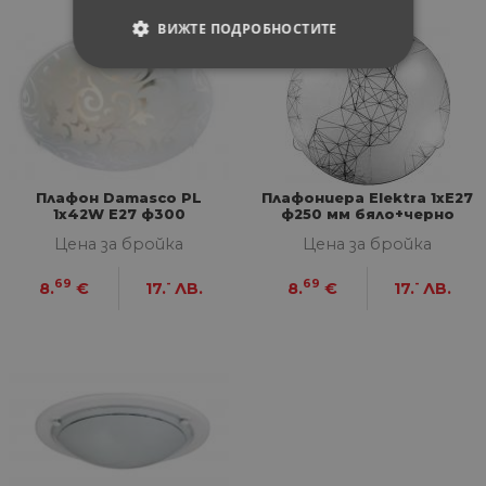
ВИЖТЕ ПОДРОБНОСТИТЕ
СТРОГО НЕОБХОДИМИ
СТАТИСТИЧЕСКИ
МАРКЕТИНГOВИ
Плафон Damasco PL
Плафониера Elektra 1хЕ27
1x42W E27 ф300
ф250 мм бяло+черно
ФУНКЦИОНАЛНИ
Цена за бройка
Цена за бройка
НЕКЛАСИФИЦИРАНИ
69
-
69
-
8.
€
17.
ЛВ.
8.
€
17.
ЛВ.
Строго необходими
Статистически
Маркетингoви
Функционални
Некласифицирани
Строго необходимите бисквитки позволяват