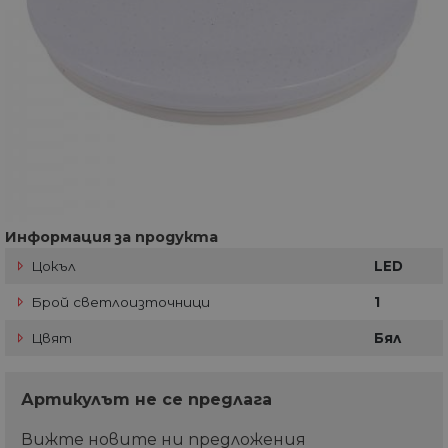
Информация за продукта
Цокъл
LED
Брой светлоизточници
1
Цвят
Бял
Артикулът не се предлага
Вижте новите ни предложения