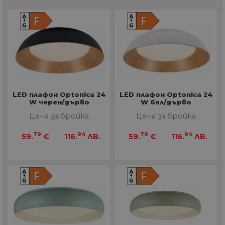
LED плафон Optonica 24
LED плафон Optonica 24
W черен/дърво
W бял/дърво
Цена за бройка
Цена за бройка
79
94
79
94
59.
€
116.
ЛВ.
59.
€
116.
ЛВ.