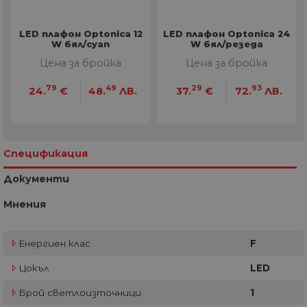
LED плафон Optonica 12
LED плафон Optonica 24
W бял/cyan
W бял/резеда
Цена за бройка
Цена за бройка
79
49
29
93
24.
€
48.
ЛВ.
37.
€
72.
ЛВ.
Спецификация
Документи
Мнения
Енергиен клас
F
Цокъл
LED
Брой светлоизточници
1