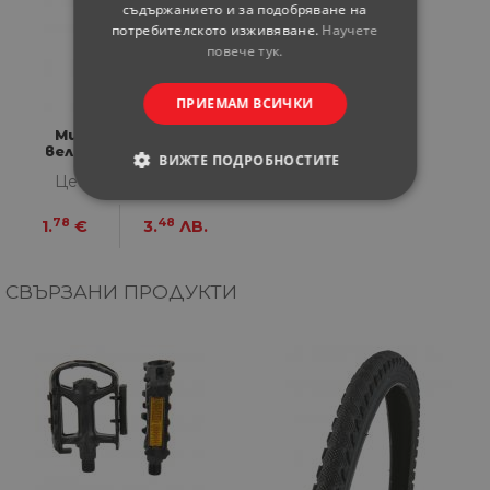
съдържанието и за подобряване на
потребителското изживяване.
Научете
повече тук.
ПРИЕМАМ ВСИЧКИ
Мини звънец за
велосипед Fischer
ВИЖТЕ ПОДРОБНОСТИТЕ
Цена за бройка
СТРОГО НЕОБХОДИМИ
78
48
1.
€
3.
ЛВ.
СТАТИСТИЧЕСКИ
СВЪРЗАНИ ПРОДУКТИ
МАРКЕТИНГOВИ
ФУНКЦИОНАЛНИ
НЕКЛАСИФИЦИРАНИ