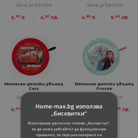
Цена за бройка
Цена за бройка
30
50
85
49
2.
€
4.
ЛВ.
4.
€
9.
ЛВ.
Метален детски звънец
Метален детски звънец
Cars
Frozen
Цена за бройка
Цена за бройка
Home-max.bg използва
64
99
64
99
6.
€
12.
ЛВ.
6.
€
12.
ЛВ.
„бисквитки“
Използваме различни типове „бисквитки“,
за да може уебсайтът да функционира
правилно, за персонализиране на