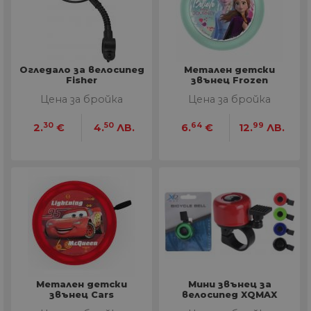
Огледало за велосипед
Метален детски
Fisher
звънец Frozen
Цена за бройка
Цена за бройка
30
50
64
99
2.
€
4.
ЛВ.
6.
€
12.
ЛВ.
Метален детски
Мини звънец за
звънец Cars
велосипед XQMAX