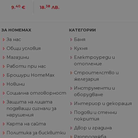
пр
40
38
9.
€
18.
ЛВ.
от
из
те
G_ENABLED_IDPS
1 година
Изп
Google LLC
1 месец
вл
.www.home-
ЗА HOMEMAX
КАТЕГОРИИ
max.bg
За нас
Баня
VISITOR_PRIVACY_METADATA
5 месеца
Та
YouTube
4
из
.youtube.com
Общи условия
Кухня
седмици
съ
съ
Магазини
Електроуреди и
по
отопление
Google Privacy Policy
из
Работи при нас
по
Строителство и
тя
Брошури HomeMax
вз
железария
със
Новини
за
Инструменти и
съ
Социална отговорност
оборудване
по
от
Защита на лицата
Интериор и декорация
ра
по
подаващи сигнали за
Подови и стенни
на
нарушения
по
покрития
ка
Карта на сайта
че
Двор и градина
пр
Политика за бисквитки
се 
Разпродажба
бъ