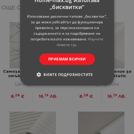
Home-max.bg използва
„бисквитки“
ОЩЕ ОТ КАТЕГОРИЯТА
Използваме различни типове „бисквитки“,
за да може уебсайтът да функционира
правилно, за персонализиране на
съдържанието и за подобряване на
потребителското изживяване.
Научете
повече тук.
ПРИЕМАМ ВСИЧКИ
Самозалепващо фолио за
Самозалепващо фолио за
ВИЖТЕ ПОДРОБНОСТИТЕ
стъкло D-C-Fix Static
стъкло D-C-Fix Static
Bamboo
Frost
Цена за бройка
Цена за бройка
СТРОГО НЕОБХОДИМИ
28
19
28
19
8.
€
16.
ЛВ.
8.
€
16.
ЛВ.
СТАТИСТИЧЕСКИ
МАРКЕТИНГOВИ
ФУНКЦИОНАЛНИ