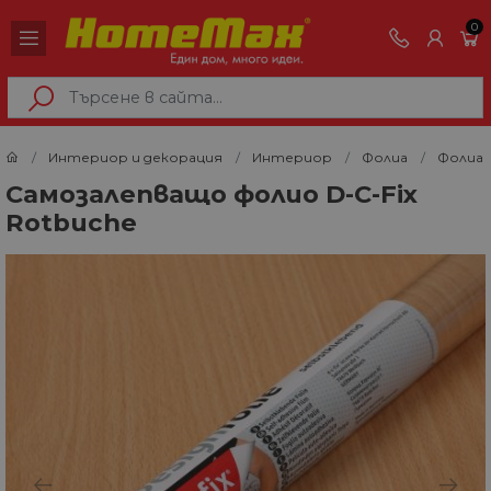
0
Интериор и декорация
Интериор
Фолиа
Фолиа 
Самозалепващо фолио D-C-Fix
Rotbuche