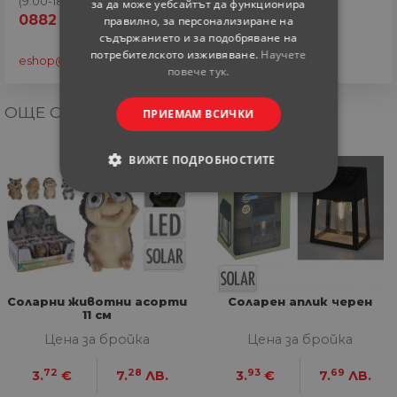
(9.00-18.00 часа)
за да може уебсайтът да функционира
0882 820 410
правилно, за персонализиране на
съдържанието и за подобряване на
потребителското изживяване.
Научете
eshop@home-max.bg
повече тук.
ОЩЕ ОТ КАТЕГОРИЯТА
ПРИЕМАМ ВСИЧКИ
ВИЖТЕ ПОДРОБНОСТИТЕ
СТРОГО НЕОБХОДИМИ
СТАТИСТИЧЕСКИ
МАРКЕТИНГOВИ
Соларни животни асорти
Соларен аплик черен
11 см
ФУНКЦИОНАЛНИ
Цена за бройка
Цена за бройка
НЕКЛАСИФИЦИРАНИ
72
28
93
69
3.
€
7.
ЛВ.
3.
€
7.
ЛВ.