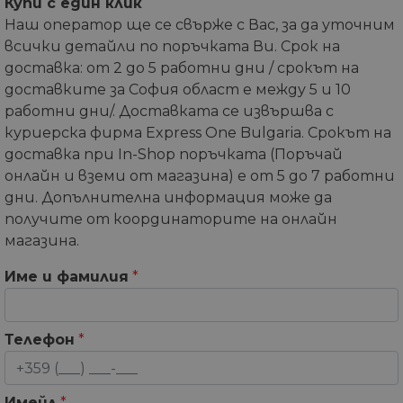
Купи с един клик
Наш оператор ще се свърже с Вас, за да уточним
всички детайли по поръчката Ви. Срок на
доставка: от 2 до 5 работни дни / срокът на
доставките за София област е между 5 и 10
работни дни/. Доставката се извършва с
куриерска фирма Express One Bulgaria. Срокът на
доставка при In-Shop поръчката (Поръчай
онлайн и вземи от магазина) е от 5 до 7 работни
дни. Допълнителна информация може да
получите от координаторите на онлайн
магазина.
Име и фамилия
*
Телефон
*
Имейл
*