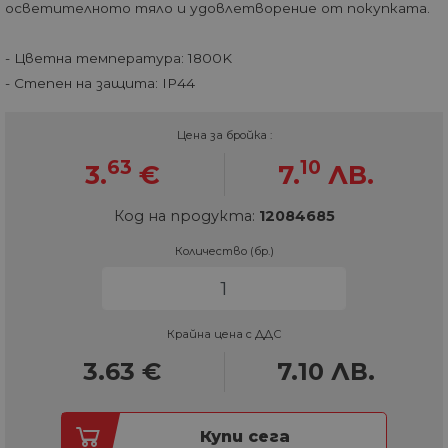
осветителното тяло и удовлетворение от покупката.
- Цветна температура: 1800K
- Степен на защита: IP44
Цена за бройка :
63
10
3.
€
7.
ЛВ.
Код на продукта:
12084685
Количество (бр.)
Крайна цена с ДДС
3.63
€
7.10
ЛВ.
Купи сега