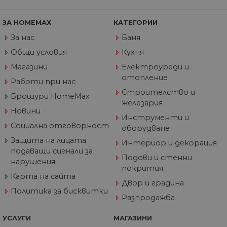
из
те
ЗА HOMEMAX
КАТЕГОРИИ
G_ENABLED_IDPS
1 година
Изп
Google LLC
1 месец
вл
.www.home-
За нас
Баня
max.bg
Общи условия
Кухня
VISITOR_PRIVACY_METADATA
5 месеца
Та
YouTube
4
из
.youtube.com
Магазини
Електроуреди и
седмици
съ
отопление
съ
Работи при нас
по
Строителство и
Google Privacy Policy
из
Брошури HomeMax
по
железария
тя
Новини
вз
Инструменти и
със
Социална отговорност
оборудване
за
съ
Защита на лицата
по
Интериор и декорация
от
подаващи сигнали за
ра
Подови и стенни
нарушения
по
покрития
на
Карта на сайта
по
Двор и градина
ка
Политика за бисквитки
че
Разпродажба
пр
се 
бъ
УСЛУГИ
МАГАЗИНИ