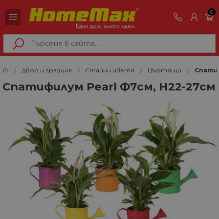
0
Двор и градина
Стайни цветя
Цъфтящи
Спатиф
Спатифилум Pearl Ф7см, Н22-27см