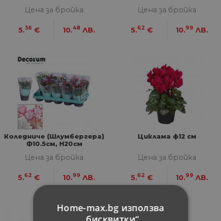
микс цветове в цветна
Цена за бройка
Цена за бройка
саксия
36
48
62
99
5.
€
10.
ЛВ.
5.
€
10.
ЛВ.
Коледниче (Шлумбергера)
Циклама ф12 см
Ф10.5см, Н20см
Цена за бройка
Цена за бройка
62
99
62
99
5.
€
10.
ЛВ.
5.
€
10.
ЛВ.
Home-max.bg използва
„бисквитки“