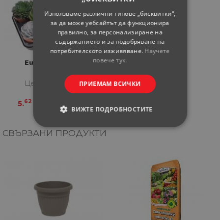
Използваме различни типове „бисквитки“,
за да може уебсайтът да функционира
правилно, за персонализиране на
съдържанието и за подобряване на
потребителското изживяване.
Научете
повече тук.
Eшеверия ф10,5
Цена за бройка
ПРИЕМАМ ВСИЧКИ
62
99
5.
€
10.
ЛВ.
ВИЖТЕ ПОДРОБНОСТИТЕ
СТРОГО НЕОБХОДИМИ
СВЪРЗАНИ ПРОДУКТИ
СТАТИСТИЧЕСКИ
МАРКЕТИНГOВИ
ФУНКЦИОНАЛНИ