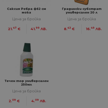
НЕКЛАСИФИЦИРАНИ
Саксия Ребра ф62 см
Градински субстрат
мока
универсален 20 л
Цена за бройка
Цена за бройка
Строго необходими
Статистически
47
99
43
49
21.
€
41.
ЛВ.
8.
€
16.
ЛВ.
Маркетингoви
Функционални
Некласифицирани
Строго необходимите бисквитки позволяват
основната функционалност на уебсайта, като
потребителско влизане и управление на
акаунта. Уебсайтът не може да се използва
правилно без строго необходими бисквитки.
Доставчик
/
Валиден
Име
Оп
Домейн
до
__cf_bm
29
Та
Cloudflare
Течен тор универсален
минути
из
Inc.
250мл
57
ра
.onesignal.com
секунди
ме
Цена за бройка
бот
от 
09
09
2.
€
4.
ЛВ.
уеб
пр
от