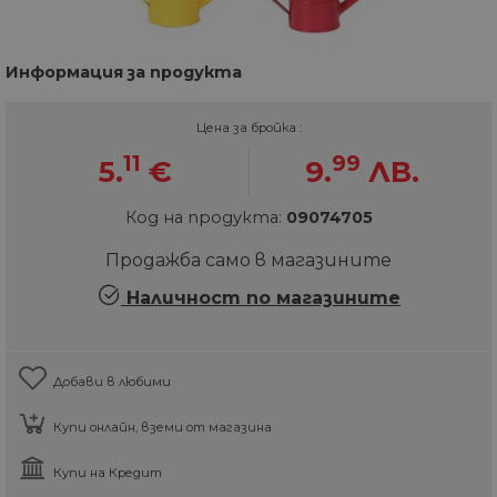
Информация за продукта
Цена за бройка :
11
99
5.
€
9.
ЛВ.
Код на продукта:
09074705
Продажба само в магазините
Наличност по магазините
Добави в любими
Купи онлайн, вземи от магазина
Купи на Кредит