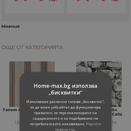
Мнения
ОЩЕ ОТ КАТЕГОРИЯТА
Home-max.bg използва
„бисквитки“
Използваме различни типове „бисквитки“,
за да може уебсайтът да функционира
Тапет симплекс Calla 2018
Тапет симплекс
правилно, за персонализиране на
влагоустойчив Calla
съдържанието и за подобряване на
1008-3
Цена за бройка
Цена за бройка
потребителското изживяване.
Научете
повече тук.