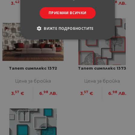
42
69
57
98
3.
€
6.
ЛВ.
3.
€
6.
ЛВ.
ПРИЕМАМ ВСИЧКИ
ВИЖТЕ ПОДРОБНОСТИТЕ
СТРОГО НЕОБХОДИМИ
СТАТИСТИЧЕСКИ
Тапет симплекс 1372
Тапет симплекс 1373
МАРКЕТИНГOВИ
Цена за бройка
Цена за бройка
ФУНКЦИОНАЛНИ
57
98
57
98
3.
€
6.
ЛВ.
3.
€
6.
ЛВ.
НЕКЛАСИФИЦИРАНИ
Строго необходими
Статистически