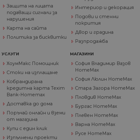
седмици
съ
Защита на лицата
Интериор и декорация
съ
подаващи сигнали за
по
Подови и стенни
Google Privacy Policy
из
нарушения
по
покрития
тя
Карта на сайта
вз
Двор и градина
със
Политика за бисквитки
за
Разпродажба
съ
по
от
УСЛУГИ
МАГАЗИНИ
ра
по
ХоумМакс Помощник
София Владимир Вазов
на
по
HomeMax
Стоки на изплащане
ка
че
София Люлин HomeMax
Кобрандирана
пр
се 
кредитна карта Texim
Стара Загора HomeMax
бъ
Bank-Homemax
Пловдив HomeMax
CookieScriptConsent
1 година
Та
CookieScript
Доставка до дома
се 
www.home-
Бургас HomeMax
ус
max.bg
Поръчай онлайн и вземи
Net
Плевен HomeMax
за
от магазина
пр
Варна HomeMax
за 
Купи с един клик
"б
Русе HomeMax
по
Изпълнени проекти