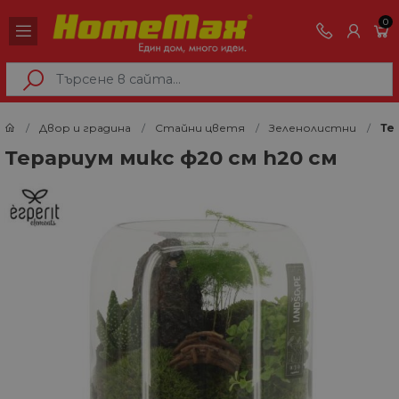
0
Двор и градина
Стайни цветя
Зеленолистни
Те
Терариум микс ф20 см h20 см