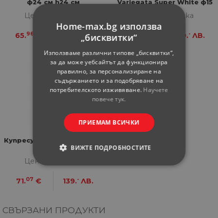
ф24 см h24 см
Variegata Super White ф15
см h50 см
Цена за бройка
Цена за бройка
Home-max.bg използва
96
01
07
-
65.
€
129.
ЛВ.
71.
€
139.
ЛВ.
„бисквитки“
Използваме различни типове „бисквитки“,
за да може уебсайтът да функционира
правилно, за персонализиране на
съдържанието и за подобряване на
потребителското изживяване.
Научете
повече тук.
ПРИЕМАМ ВСИЧКИ
Купресус семпервиренс 18
ВИЖТЕ ПОДРОБНОСТИТЕ
л
Цена за бройка
СТРОГО НЕОБХОДИМИ
07
-
71.
€
139.
ЛВ.
СТАТИСТИЧЕСКИ
СВЪРЗАНИ ПРОДУКТИ
МАРКЕТИНГOВИ