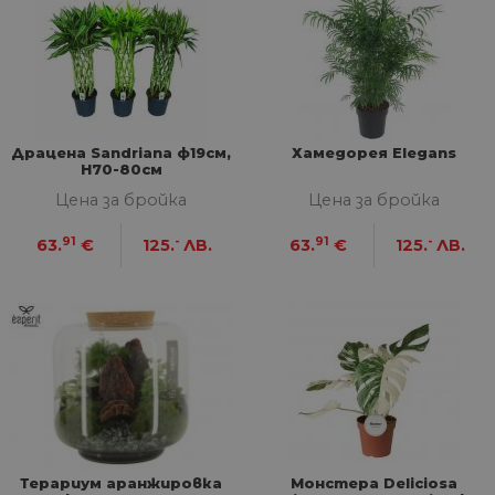
Драцена Sandriana ф19см,
Хамедорея Elegans
H70-80см
Цена за бройка
Цена за бройка
91
-
91
-
63.
€
125.
ЛВ.
63.
€
125.
ЛВ.
Терариум аранжировка
Монстера Deliciosa