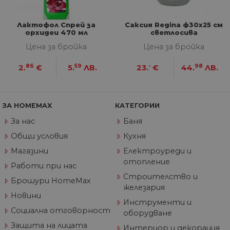
секунди
ме
бот
от 
Лактофол Спрей за
Саксия Regina ф30х25 см
уеб
орхидеи 470 мл
светлосива
пр
от
Цена за бройка
Цена за бройка
из
те
86
59
-
98
2.
€
5.
ЛВ.
23.
€
44.
ЛВ.
G_ENABLED_IDPS
1 година
Изп
Google LLC
1 месец
вл
.www.home-
max.bg
VISITOR_PRIVACY_METADATA
5 месеца
Та
YouTube
ЗА HOMEMAX
КАТЕГОРИИ
4
из
.youtube.com
седмици
съ
За нас
Баня
съ
по
Общи условия
Кухня
Google Privacy Policy
из
по
тя
Магазини
Електроуреди и
вз
отопление
със
Работи при нас
за
Строителство и
съ
Брошури HomeMax
по
железария
от
Новини
ра
Инструменти и
по
Социална отговорност
оборудване
на
по
Защита на лицата
Интериор и декорация
ка