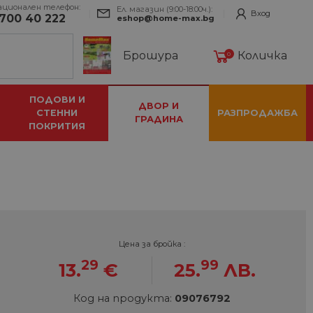
ационален телефон:
Ел. магазин (9:00-18:00ч.):
Вход
700 40 222
eshop@home-max.bg
Брошура
Количка
0
ПОДОВИ И
ДВОР И
СТЕННИ
РАЗПРОДАЖБА
ГРАДИНА
ПОКРИТИЯ
Цена за бройка :
29
99
13.
€
25.
ЛВ.
Код на продукта:
09076792