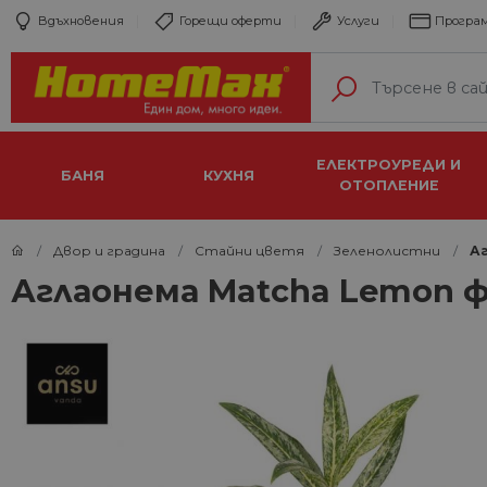
Вдъхновения
Горещи оферти
Услуги
Програм
ЕЛЕКТРОУРЕДИ И
БАНЯ
КУХНЯ
ОТОПЛЕНИЕ
Двор и градина
Стайни цветя
Зеленолистни
Аг
Аглаонема Matcha Lemon ф