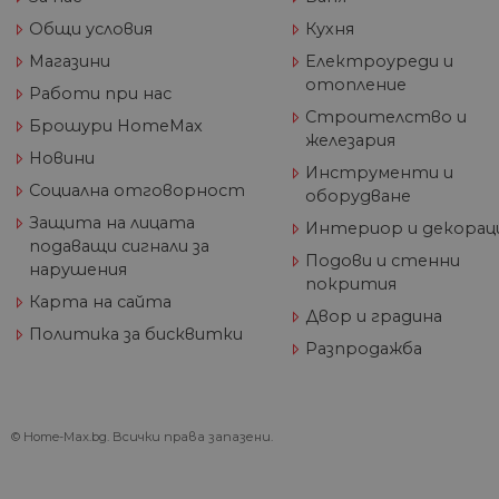
Общи условия
Кухня
Име
Магазини
Електроуреди и
Дост
Име
Име
__Secure-ROLLOUT_TOKE
отопление
/
До
До
Работи при нас
Име
До
Строителство и
__utmb
GeneralAppGenSession
Goog
Брошури HomeMax
YSC
LLC
Go
железария
.hom
.y
Новини
max.
Инструменти и
VISITOR_INFO1_LIVE
Go
Социална отговорност
оборудване
.y
Защита на лицата
Интериор и декорац
подаващи сигнали за
_ga_32J9YV418P
.hom
Подови и стенни
IDE
Go
нарушения
max.
.do
покрития
Карта на сайта
__utmc
Goog
Двор и градина
LLC
test_cookie
Go
Политика за бисквитки
.hom
.do
Разпродажба
max.
_fbp
Me
Inc
© Home-Max.bg. Всички права запазени.
.h
_gcl_au
Go
__utmz
Goog
.h
LLC