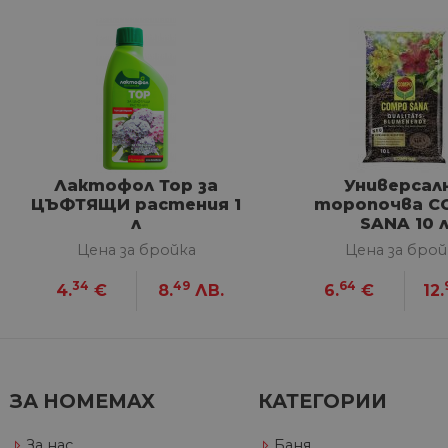
Строго не
Строго необходимите биск
акаунта. Уебсайтът не мож
Име
Лактофол Тор за
Универсал
__cf_bm
ЦЪФТЯЩИ растения 1
торопочва C
л
SANA 10 
Цена за бройка
Цена за брой
G_ENABLED_IDPS
34
49
64
4.
€
8.
ЛВ.
6.
€
12.
VISITOR_PRIVACY_METAD
Google Privacy Poli
ЗА HOMEMAX
КАТЕГОРИИ
CookieScriptConsent
За нас
Баня