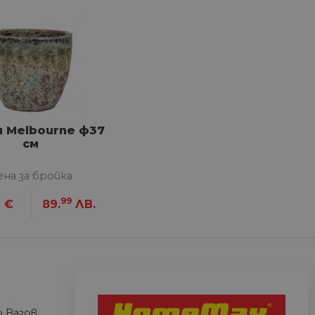
сифицирани
изане и управление на
я Melbourne ф37
между хората и ботовете.
лидни отчети за
см
ена за бройка
1
99
€
89.
ЛВ.
ъгласието на потребителя
йствие със сайта. Той
 отношение на различни
арантира, че техните
k.bg, за да запомни
на посетителите.
 Вазов