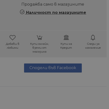
Продажба само в магазините
Наличност по магазините
Добави в
Купи онлайн,
Купи на
Следи за
любими
вземи от
Кредит
намаление
магазина
Сподели във Facebook