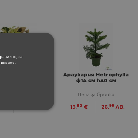
равилно, за
ивяване.
я Fusion Yellow
Араукария Hetrophylla
0.5 см h20 см
ф14 см h40 см
ена за бройка
Цена за бройка
99
80
99
€
26.
ЛВ.
13.
€
26.
ЛВ.
ФУНКЦИОНАЛНИ