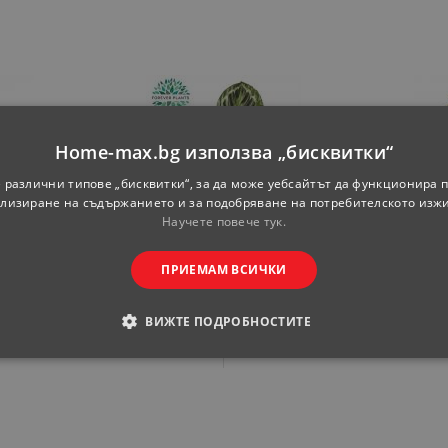
Home-max.bg използва „бисквитки“
 различни типове „бисквитки“, за да може уебсайтът да функционира п
лизиране на съдържанието и за подобряване на потребителското изж
Научете повече тук.
an ф12
Калатея Medallion
Калате
Ф14см, Н45см
ф1
ПРИЕМАМ ВСИЧКИ
ка
Цена за бройка
Ц
ВИЖТЕ ПОДРОБНОСТИТЕ
99
80
99
80
ЛВ.
13.
€
26.
ЛВ.
13.
ОДИМИ
СТАТИСТИЧЕСКИ
МАРКЕТИНГOВИ
РАНИ