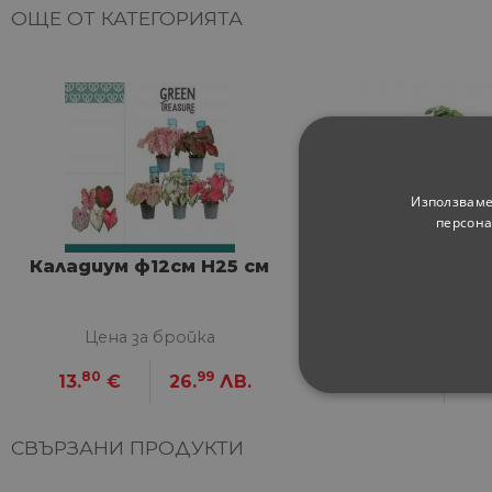
ОЩЕ ОТ КАТЕГОРИЯТА
Използваме
персона
Каладиум ф12см H25 см
Полисциас Fabi
Цена за бройка
Цена за брой
80
99
80
13.
€
26.
ЛВ.
13.
€
26.
СТРОГО НЕОБХ
СВЪРЗАНИ ПРОДУКТИ
НЕКЛАСИФИЦИ