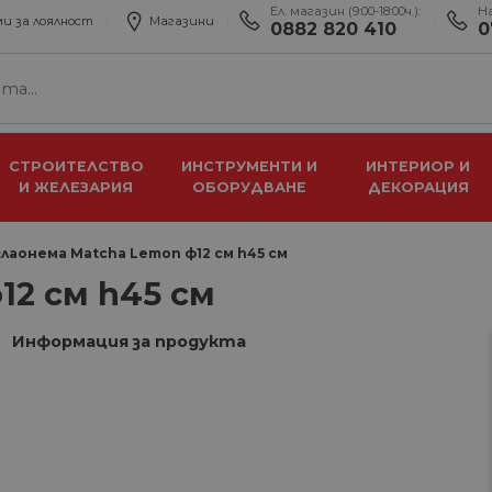
Ел. магазин (9:00-18:00ч.):
Н
и за лоялност
Магазини
0882 820 410
0
СТРОИТЕЛСТВО
ИНСТРУМЕНТИ И
ИНТЕРИОР И
И ЖЕЛЕЗАРИЯ
ОБОРУДВАНЕ
ДЕКОРАЦИЯ
лаонема Matcha Lemon ф12 см h45 см
12 см h45 см
Информация за продукта