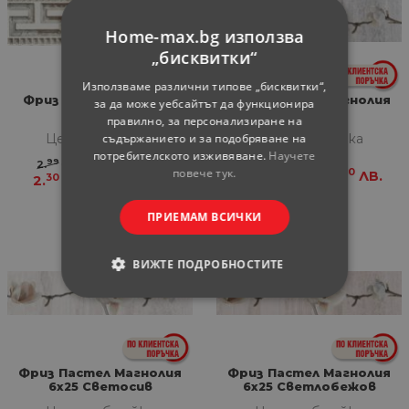
Home-max.bg използва
„бисквитки“
Използваме различни типове „бисквитки“,
Фриз Итака 7x25 Мат
Фриз Пастел Магнолия
за да може уебсайтът да функционира
6x25 Сив
правилно, за персонализиране на
съдържанието и за подобряване на
Цена за бройка
Цена за бройка
потребителското изживяване.
Научете
99
85
2.
€
5.
ЛВ.
повече тук.
99
80
3.
€
7.
ЛВ.
30
50
2.
€
4.
ЛВ.
ПРИЕМАМ ВСИЧКИ
ВИЖТЕ ПОДРОБНОСТИТЕ
СТРОГО НЕОБХОДИМИ
СТАТИСТИЧЕСКИ
Фриз Пастел Магнолия
Фриз Пастел Магнолия
6x25 Светосив
6x25 Светлобежов
МАРКЕТИНГOВИ