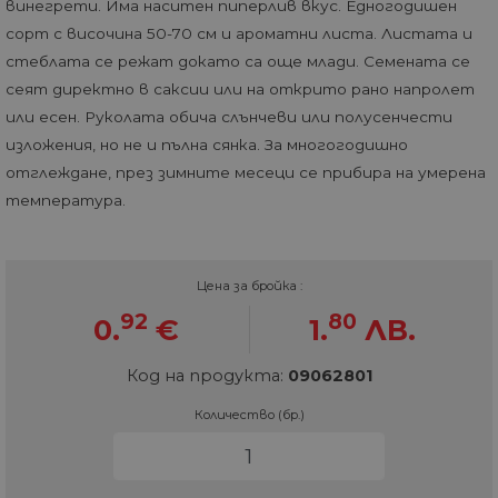
винегрети. Има наситен пиперлив вкус. Едногодишен
сорт с височина 50-70 см и ароматни листа. Листата и
стеблата се режат докато са още млади. Семената се
сеят директно в саксии или на открито рано напролет
или есен. Руколата обича слънчеви или полусенчести
изложения, но не и пълна сянка. За многогодишно
отглеждане, през зимните месеци се прибира на умерена
температура.
Цена за бройка :
92
80
0.
€
1.
ЛВ.
Код на продукта:
09062801
Количество (бр.)