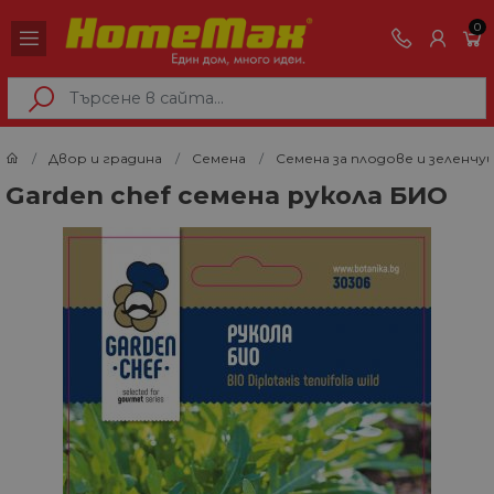
0
Двор и градина
Семена
Семена за плодове и зеленчу
Garden chef семена рукола БИО