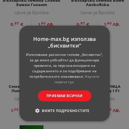
Български семена Спанак
Български семена Бамя
Зимен Гигант
Лясковска
Цена за бройка
Цена за бройка
97
90
97
90
0.
€
1.
ЛВ.
0.
€
1.
ЛВ.
Home-max.bg използва
„бисквитки“
Използваме различни типове „бисквитки“,
за да може уебсайтът да функционира
правилно, за персонализиране на
съдържанието и за подобряване на
потребителското изживяване.
Научете
повече тук.
Семена ИЗК МАРИЦА
Семена ИЗК МАРИЦА
Пипер Сиврия 600
Пъпеши Хибрид 1 F1
ПРИЕМАМ ВСИЧКИ
Цена за бройка
Цена за бройка
02
99
02
99
1.
€
1.
ЛВ.
1.
€
1.
ЛВ.
ВИЖТЕ ПОДРОБНОСТИТЕ
СТРОГО НЕОБХОДИМИ