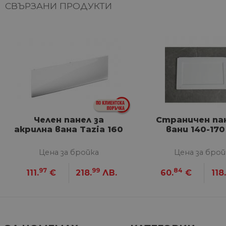
СВЪРЗАНИ ПРОДУКТИ
G_ENABLED_IDPS
VISITOR_PRIVACY_METAD
Google Privacy Poli
CookieScriptConsent
Челен панел за
Страничен пан
акрилна вана Tazia 160
вани 140-170
Име
Цена за бройка
Цена за брой
Дост
Име
Име
__Secure-ROLLOUT_TOKE
/
До
До
Име
97
99
84
111.
€
218.
ЛВ.
60.
€
118
До
__utmb
GeneralAppGenSession
Goog
YSC
LLC
Go
.hom
.y
max.
VISITOR_INFO1_LIVE
Go
.y