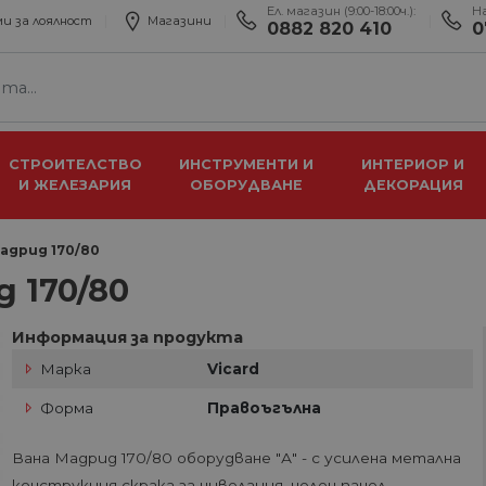
Ел. магазин (9:00-18:00ч.):
Н
и за лоялност
Магазини
0882 820 410
0
СТРОИТЕЛСТВО
ИНСТРУМЕНТИ И
ИНТЕРИОР И
И ЖЕЛЕЗАРИЯ
ОБОРУДВАНЕ
ДЕКОРАЦИЯ
адрид 170/80
 170/80
Информация за продукта
Марка
Vicard
Форма
Правоъгълна
Вана Мадрид 170/80 оборудване "А" - с усилена метална
конструкция скрака за нивелация ,челен панел