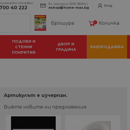
ационален телефон:
Ел. магазин (9:00-18:00ч.):
Вход
700 40 222
eshop@home-max.bg
Брошура
Количка
0
ПОДОВИ И
ДВОР И
СТЕННИ
РАЗПРОДАЖБА
ГРАДИНА
ПОКРИТИЯ
Артикулът e изчерпан.
Вижте новите ни предложения