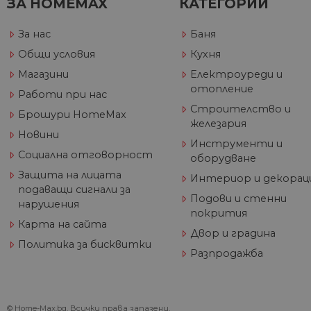
ЗА HOMEMAX
КАТЕГОРИИ
_ga_32J9YV418P
.hom
IDE
Go
max.
За нас
Баня
.do
__utmc
Общи условия
Кухня
Goog
LLC
test_cookie
Go
Магазини
Електроуреди и
.hom
.do
max.
отопление
Работи при нас
Строителство и
Брошури HomeMax
_fbp
Me
железария
Inc
Новини
.h
Инструменти и
Социална отговорност
_gcl_au
Go
оборудване
__utmz
Goog
.h
LLC
Защита на лицата
Интериор и декорац
.hom
подаващи сигнали за
max.
Подови и стенни
нарушения
покрития
Карта на сайта
Двор и градина
_gid
Goog
Политика за бисквитки
LLC
Разпродажба
.hom
max.
_gat_UA-
.hom
60811516-1
max.
© Home-Max.bg. Всички права запазени.