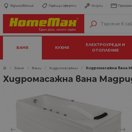
Вдъхновения
Горещи оферти
Услуги
Програм
ЕЛЕКТРОУРЕДИ И
БАНЯ
КУХНЯ
ОТОПЛЕНИЕ
Баня
Вани
Хидромасажни
Хидромасажна вана М
Хидромасажна вана Мадрид