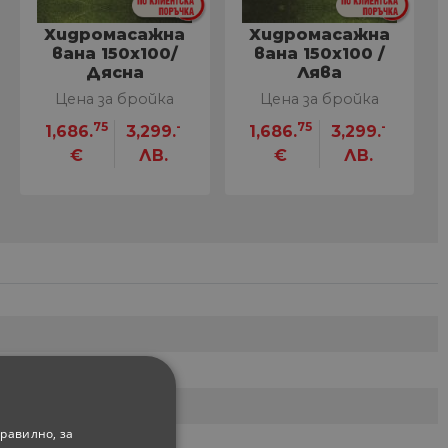
Хидромасажна
Хидромасажна
вана 150x100/
вана 150x100 /
Дясна
Лява
Цена за бройка
Цена за бройка
75
-
75
-
1,686.
3,299.
1,686.
3,299.
€
ЛВ.
€
ЛВ.
равилно, за