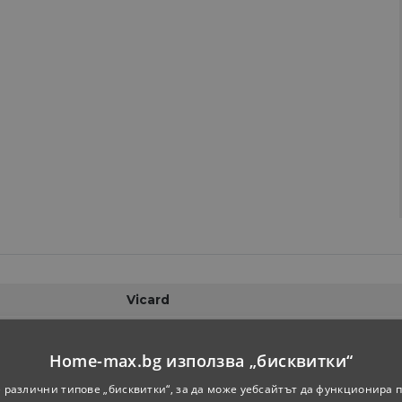
Vicard
Правоъгълна
Home-max.bg използва „бисквитки“
170х80 см
 различни типове „бисквитки“, за да може уебсайтът да функционира п