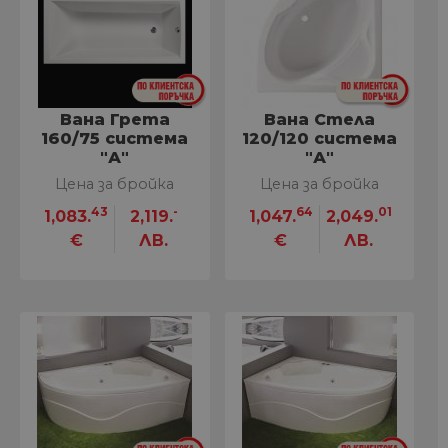
Вана Грета
Вана Стела
160/75 система
120/120 система
"А"
"А"
Цена за бройка
Цена за бройка
43
-
64
01
1,083.
2,119.
1,047.
2,049.
€
ЛВ.
€
ЛВ.