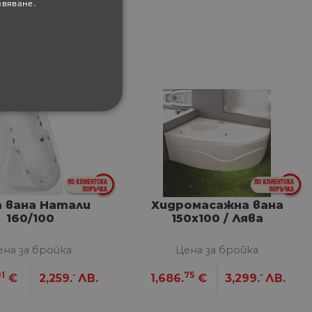
ивяване.
ФУНКЦИОНАЛНИ
а вана Натали
Хидромасажна вана
сифицирани
160/100
150x100 / Лява
изане и управление на
ена за бройка
Цена за бройка
01
-
75
-
€
2,259.
ЛВ.
1,686.
€
3,299.
ЛВ.
между хората и ботовете.