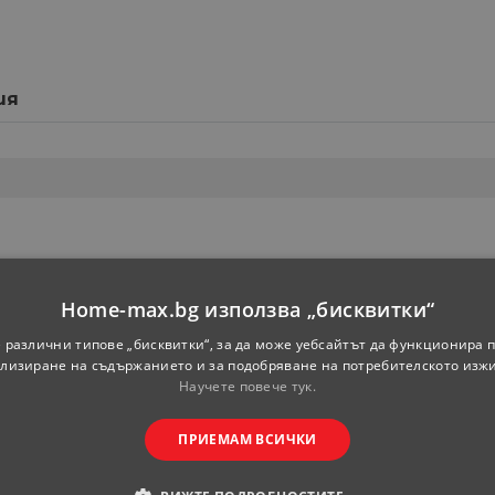
ия
Home-max.bg използва „бисквитки“
 различни типове „бисквитки“, за да може уебсайтът да функционира п
лизиране на съдържанието и за подобряване на потребителското изж
Научете повече тук.
ПРИЕМАМ ВСИЧКИ