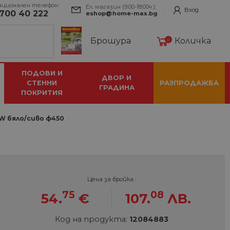
ационален телефон:
Ел. магазин (9:00-18:00ч.):
Вход
700 40 222
eshop@home-max.bg
Брошура
Количка
0
ПОДОВИ И
ДВОР И
СТЕННИ
РАЗПРОДАЖБА
ГРАДИНА
ПОКРИТИЯ
0W бяло/сиво ф450
Цена за бройка :
75
08
54.
€
107.
ЛВ.
Код на продукта:
12084883