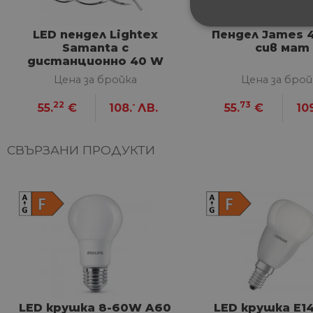
СТРОГО НЕОБХ
LED пендел Lightex
Пендел James 
Samanta с
сив мат
дистанционно 40 W
НЕКЛАСИФИЦИ
Цена за бройка
Цена за брой
22
-
73
55.
€
108.
ЛВ.
55.
€
10
Строго не
СВЪРЗАНИ ПРОДУКТИ
Строго необходимите биск
акаунта. Уебсайтът не мож
Име
__cf_bm
G_ENABLED_IDPS
LED крушка 8-60W A60
LED крушка Е1
VISITOR_PRIVACY_METAD