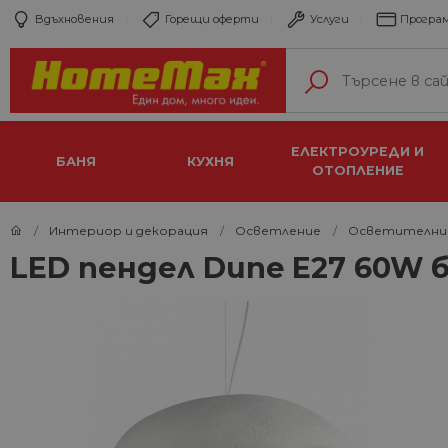
Вдъхновения
Горещи оферти
Услуги
Програм
ЕЛЕКТРОУРЕДИ И
БАНЯ
КУХНЯ
ОТОПЛЕНИЕ
Интериор и декорация
Осветление
Осветителни
LED пендел Dune E27 60W 