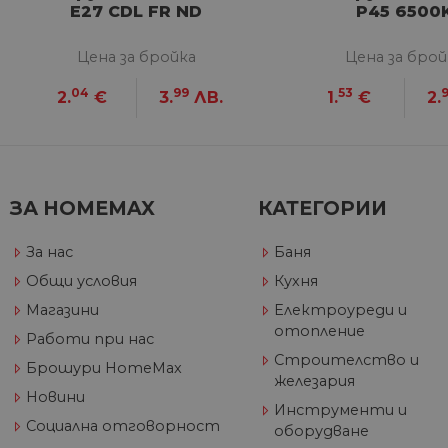
E27 CDL FR ND
P45 6500
Google Privacy Poli
Цена за бройка
Цена за брой
CookieScriptConsent
04
99
53
2.
€
3.
ЛВ.
1.
€
2.
Име
Дост
Име
Име
__Secure-ROLLOUT_TOKE
/
До
До
ЗА HOMEMAX
КАТЕГОРИИ
Име
До
__utmb
GeneralAppGenSession
Goog
YSC
LLC
Go
За нас
Баня
.hom
.y
max.
Общи условия
Кухня
VISITOR_INFO1_LIVE
Go
.y
Магазини
Електроуреди и
отопление
Работи при нас
_ga_32J9YV418P
.hom
Строителство и
IDE
Go
Брошури HomeMax
max.
.do
железария
Новини
__utmc
Goog
Инструменти и
LLC
test_cookie
Go
Социална отговорност
оборудване
.hom
.do
max.