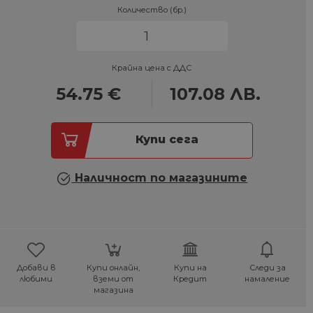
Количество (бр.)
Крайна цена с ДДС
54.75
€
107.08
ЛВ.
Купи сега
Наличност по магазините
Добави в
Купи онлайн,
Купи на
Следи за
любими
вземи от
Кредит
намаление
магазина