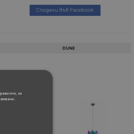
Сподели във Facebook
DUNE
равилно, за
ивяване.