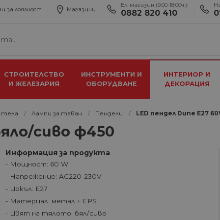
Ел. магазин (9:00-18:00ч.):
Н
и за лоялност
Магазини
0882 820 410
0
СТРОИТЕЛСТВО
ИНСТРУМЕНТИ И
ИНТЕРИОР И
И ЖЕЛЕЗАРИЯ
ОБОРУДВАНЕ
ДЕКОРАЦИЯ
 тела
Лампи за таван
Пендели
LED пендел Dune E27 6
бяло/сиво ф450
Информация за продукта
- Мощност: 60 W
- Напрежение: AC220-230V
- Цокъл: Е27
- Материал: метал + EPS
- Цвят на тялото: бял/сиво