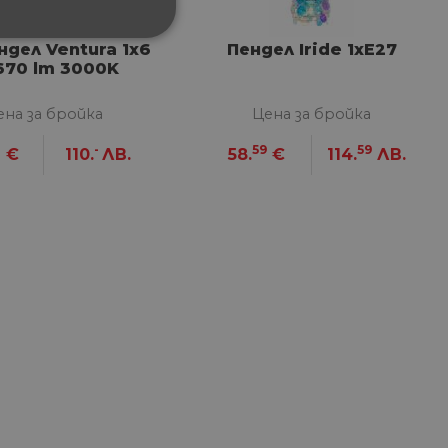
ФУНКЦИОНАЛНИ
ндел Ventura 1х6
Пендел Iride 1xE27
670 lm 3000K
ена за бройка
Цена за бройка
4
-
59
59
€
110.
ЛВ.
58.
€
114.
ЛВ.
сифицирани
изане и управление на
между хората и ботовете.
лидни отчети за
ъгласието на потребителя