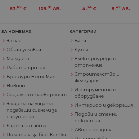
пр
69
01
34
49
53.
€
105.
ЛВ.
4.
€
8.
ЛВ.
от
из
те
G_ENABLED_IDPS
1 година
Изп
Google LLC
1 месец
вл
.www.home-
ЗА HOMEMAX
КАТЕГОРИИ
max.bg
За нас
Баня
VISITOR_PRIVACY_METADATA
5 месеца
Та
YouTube
4
из
.youtube.com
Общи условия
Кухня
седмици
съ
съ
Магазини
Електроуреди и
по
отопление
Google Privacy Policy
из
Работи при нас
по
Строителство и
тя
Брошури HomeMax
вз
железария
със
Новини
за
Инструменти и
съ
Социална отговорност
оборудване
по
от
Защита на лицата
ра
Интериор и декорация
по
подаващи сигнали за
на
Подови и стенни
нарушения
по
покрития
ка
Карта на сайта
че
Двор и градина
пр
Политика за бисквитки
се 
Разпродажба