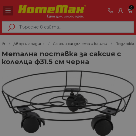
0
Двор и градина
Саксии,сандъчета и кашпи
Подложки
Метална поставка за саксия с
колелца ф31.5 см черна