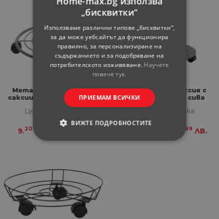
Home-max.bg използва
„бисквитки“
Използваме различни типове „бисквитки“,
за да може уебсайтът да функционира
правилно, за персонализиране на
съдържанието и за подобряване на
потребителското изживяване.
Научете
повече тук.
Метална поставка за
Поставка за саксия с
ПРИЕМАМ ВСИЧКИ
саксии с колелца ф35 см
колелца ф30 см сива
Цена за бройка
Цена за бройка
ВИЖТЕ ПОДРОБНОСТИТЕ
20
99
16
99
9.
€
17.
ЛВ.
30.
€
58.
ЛВ.
СТРОГО НЕОБХОДИМИ
СТАТИСТИЧЕСКИ
МАРКЕТИНГOВИ
ФУНКЦИОНАЛНИ