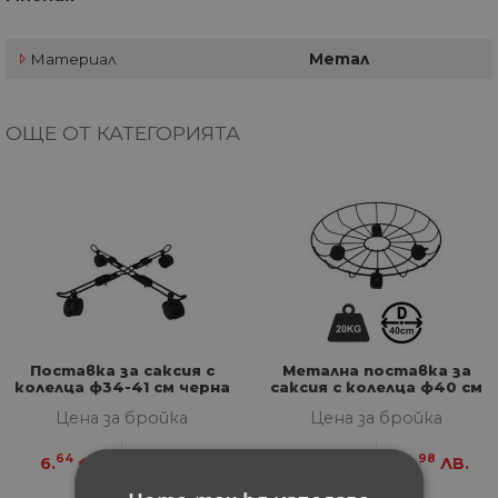
Материал
Метал
ОЩЕ ОТ КАТЕГОРИЯТА
Поставка за саксия с
Метална поставка за
колелца ф34-41 см черна
саксия с колелца ф40 см
черна
Цена за бройка
Цена за бройка
64
99
15
98
6.
€
12.
ЛВ.
7.
€
13.
ЛВ.