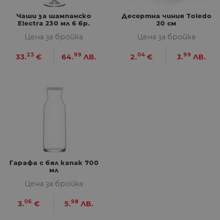
из
те
Чаши за шампанско
Десертна чиния Toledo
Electra 230 мл 6 бр.
20 см
G_ENABLED_IDPS
1 година
Изп
Google LLC
1 месец
вл
.www.home-
Цена за бройка
Цена за бройка
max.bg
VISITOR_PRIVACY_METADATA
5 месеца
Та
YouTube
23
99
04
99
33.
€
64.
ЛВ.
2.
€
3.
ЛВ.
4
из
.youtube.com
седмици
съ
съ
по
Google Privacy Policy
из
по
тя
вз
със
за
съ
по
от
ра
по
Гарафа с бял капак 700
на
мл
по
ка
Цена за бройка
че
пр
се 
06
98
3.
€
5.
ЛВ.
бъ
CookieScriptConsent
1 година
Та