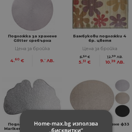
Подложка за хранене
Бамбукови подложки 4
Glitter сребърна
бр. цветя
Цена за бройка
Цена за бройка
64
99
6.
€
12.
ЛВ.
60
-
4.
€
9.
ЛВ.
31
39
5.
€
10.
ЛВ.
Home-max.bg използва
Подложка за хранене
Подложка за хранене ф33
Mariken 45x30 см сребро
см
„бисквитки“