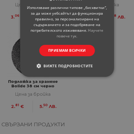
Цена за бройка
Цена за бройка
Използваме различни типове „бисквитки“,
за да може уебсайтът да функционира
06
98
06
98
3.
€
5.
ЛВ.
3.
€
5.
ЛВ.
правилно, за персонализиране на
съдържанието и за подобряване на
потребителското изживяване.
Научете
повече тук.
ПРИЕМАМ ВСИЧКИ
ВИЖТЕ ПОДРОБНОСТИТЕ
СТРОГО НЕОБХОДИМИ
Подложка за хранене
Bolide 38 см черно
СТАТИСТИЧЕСКИ
Цена за бройка
81
50
2.
€
5.
ЛВ.
МАРКЕТИНГOВИ
ФУНКЦИОНАЛНИ
СВЪРЗАНИ ПРОДУКТИ