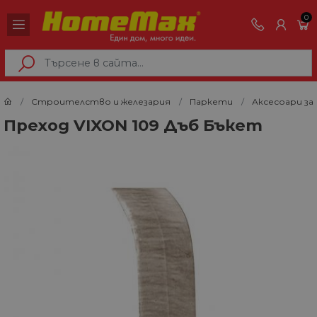
0
Строителство и железария
Паркети
Аксесоари за
Преход VIXON 109 Дъб Бъкет