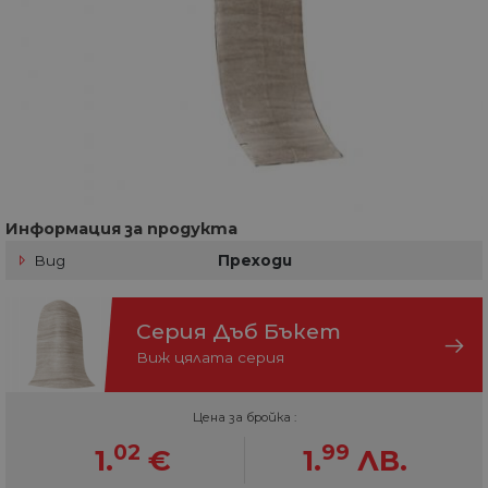
Информация за продукта
Вид
Преходи
Серия Дъб Бъкет
Виж цялата серия
Цена за бройка :
02
99
1.
€
1.
ЛВ.