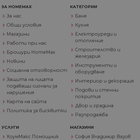
из
те
ЗА HOMEMAX
КАТЕГОРИИ
G_ENABLED_IDPS
1 година
Изп
Google LLC
За нас
Баня
1 месец
вл
.www.home-
max.bg
Общи условия
Кухня
VISITOR_PRIVACY_METADATA
5 месеца
Та
YouTube
Магазини
Електроуреди и
4
из
.youtube.com
отопление
седмици
съ
Работи при нас
съ
по
Строителство и
Брошури HomeMax
Google Privacy Policy
из
железария
по
Новини
тя
Инструменти и
вз
Социална отговорност
със
оборудване
за
Защита на лицата
съ
Интериор и декорация
по
подаващи сигнали за
от
Подови и стенни
нарушения
ра
покрития
по
Карта на сайта
на
Двор и градина
по
Политика за бисквитки
ка
Разпродажба
че
пр
се 
УСЛУГИ
МАГАЗИНИ
бъ
ХоумМакс Помощник
София Владимир Вазов
CookieScriptConsent
1 година
Та
CookieScript