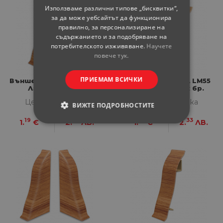
Използваме различни типове „бисквитки“,
за да може уебсайтът да функционира
правилно, за персонализиране на
съдържанието и за подобряване на
потребителското изживяване.
Научете
повече тук.
ПРИЕМАМ ВСИЧКИ
Външен Ъгъл LM55 Дъб
Вътрешен Ъгъл LM55
Лаплант 2 бр.
Дъб Лаплант 2 бр.
Цена за бройка
Цена за бройка
ВИЖТЕ ПОДРОБНОСТИТЕ
19
33
19
33
1.
€
2.
ЛВ.
1.
€
2.
ЛВ.
СТРОГО НЕОБХОДИМИ
СТАТИСТИЧЕСКИ
МАРКЕТИНГOВИ
ФУНКЦИОНАЛНИ
НЕКЛАСИФИЦИРАНИ