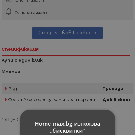
Купи на Кредит
Следи за намаление
Сподели във Facebook
Спецификация
Купи с един клик
Мнения
Вид
Преходи
Серии Аксесоари за ламиниран паркет
Дъб Бъкет
ОЩЕ ОТ КАТЕГОРИЯТА
Home-max.bg използва
„бисквитки“