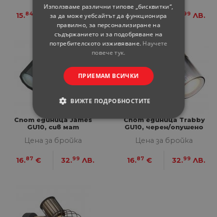
Използваме различни типове „бисквитки“,
84
98
87
99
15.
€
30.
ЛВ.
16.
€
32.
ЛВ.
за да може уебсайтът да функционира
правилно, за персонализиране на
съдържанието и за подобряване на
потребителското изживяване.
Научете
повече тук.
ПРИЕМАМ ВСИЧКИ
ВИЖТЕ ПОДРОБНОСТИТЕ
Спот единица James
Спот единица Trabby
СТРОГО НЕОБХОДИМИ
GU10, сив мат
GU10, черен/опушено
стъкло
Цена за бройка
Цена за бройка
СТАТИСТИЧЕСКИ
87
99
87
99
16.
€
32.
ЛВ.
16.
€
32.
ЛВ.
МАРКЕТИНГOВИ
ФУНКЦИОНАЛНИ
НЕКЛАСИФИЦИРАНИ