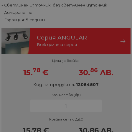
- Светлинен източник: без светлинен източник
- Димиране: не
- Гаранция: 5 години
Серия ANGULAR
Виж цялата серия
Цена за бройка :
78
86
15.
€
30.
ЛВ.
Код на продукта:
12084807
Количество (бр.)
Крайна цена с ДДС
15.78
€
30.86
ЛВ.