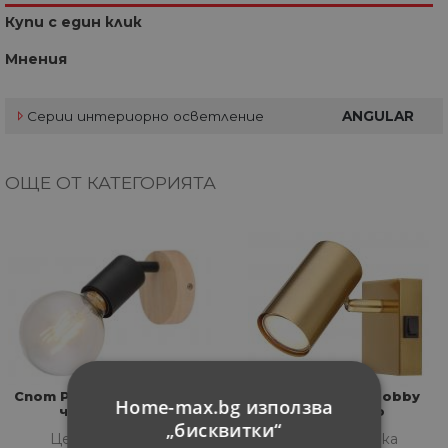
Купи с един клик
Мнения
Серии интериорно осветление
ANGULAR
ОЩЕ ОТ КАТЕГОРИЯТА
Спот Pablo единица E27,
Спот единица Robby
Home-max.bg използва
черен/дърво
GU10, злато
„бисквитки“
Цена за бройка
Цена за бройка