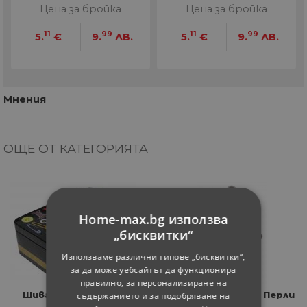
Цена за бройка
Цена за бройка
11
99
11
99
5.
€
9.
ЛВ.
5.
€
9.
ЛВ.
Мнения
ОЩЕ ОТ КАТЕГОРИЯТА
Home-max.bg използва
„бисквитки“
Използваме различни типове „бисквитки“,
за да може уебсайтът да функционира
правилно, за персонализиране на
Шивашки комплект
Магнит за перде Перли
съдържанието и за подобряване на
Travel
бели