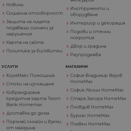
железария
VISITOR_PRIVACY_METADATA
5 месеца
Та
YouTube
Новини
4
из
.youtube.com
Инструменти и
седмици
съ
Социална отговорност
оборудване
съ
по
Защита на лицата
Интериор и декорация
Google Privacy Policy
из
подаващи сигнали за
по
Подови и стенни
тя
нарушения
вз
покрития
със
Карта на сайта
за
Двор и градина
съ
Политика за бисквитки
по
Разпродажба
от
ра
по
УСЛУГИ
МАГАЗИНИ
на
по
ХоумМакс Помощник
София Владимир Вазов
ка
HomeMax
че
Стоки на изплащане
пр
се 
София Люлин HomeMax
Кобрандирана
бъ
кредитна карта Texim
Стара Загора HomeMax
CookieScriptConsent
1 година
Та
CookieScript
Bank-Homemax
се 
www.home-
Пловдив HomeMax
ус
max.bg
Доставка до дома
Net
Бургас HomeMax
за
Поръчай онлайн и вземи
пр
Плевен HomeMax
за 
от магазина
"б