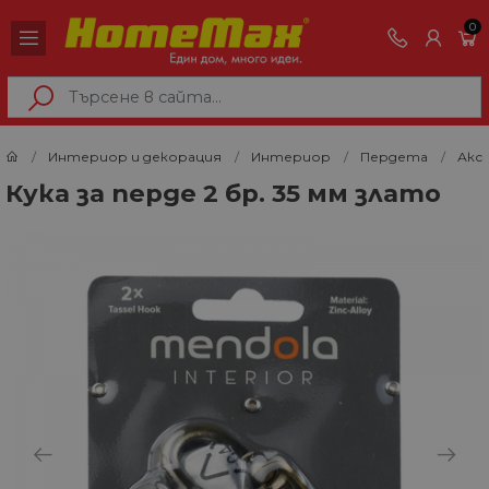
0
Интериор и декорация
Интериор
Пердета
Акс
Кука за перде 2 бр. 35 мм злато