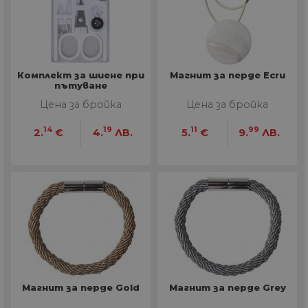
Комплект за шиене при
Магнит за перде Ecru
пътуване
Цена за бройка
Цена за бройка
14
19
11
99
2.
€
4.
ЛВ.
5.
€
9.
ЛВ.
Магнит за перде Gold
Магнит за перде Grey