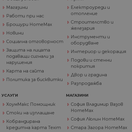
G_ENABLED_IDPS
1 година
Изп
Google LLC
1 месец
вл
.www.home-
Магазини
Електроуреди и
max.bg
отопление
Работи при нас
VISITOR_PRIVACY_METADATA
5 месеца
Та
YouTube
4
из
Строителство и
.youtube.com
Брошури HomeMax
седмици
съ
железария
съ
Новини
по
Инструменти и
Google Privacy Policy
из
Социална отговорност
по
оборудване
тя
Защита на лицата
вз
Интериор и декорация
със
подаващи сигнали за
за
Подови и стенни
нарушения
съ
покрития
по
Карта на сайта
от
Двор и градина
ра
Политика за бисквитки
по
Разпродажба
на
по
ка
УСЛУГИ
МАГАЗИНИ
че
пр
ХоумМакс Помощник
София Владимир Вазов
се 
бъ
HomeMax
Стоки на изплащане
CookieScriptConsent
1 година
Та
CookieScript
София Люлин HomeMax
Кобрандирана
се 
www.home-
ус
max.bg
кредитна карта Texim
Стара Загора HomeMax
Net