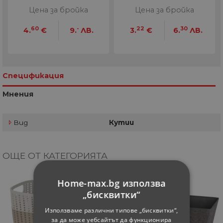
Цена за бройка
Цена за бройка
60
-
22
30
4.
€
9.
ЛВ.
3.
€
6.
ЛВ.
Спецификация
Мнения
Вид
Кутии
ОЩЕ ОТ КАТЕГОРИЯТА
Home-max.bg използва
„бисквитки“
Използваме различни типове „бисквитки“,
за да може уебсайтът да функционира