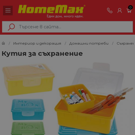
0
Интериор и декорация
Домашни потреби
Съхранен
Кутия за съхранение