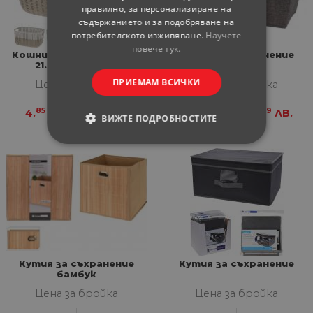
правилно, за персонализиране на
съдържанието и за подобряване на
потребителското изживяване.
Научете
повече тук.
Кошница за съхранение
Кутия за съхранение
21.8х28.6х15.1 см
ПРИЕМАМ ВСИЧКИ
Цена за бройка
Цена за бройка
85
49
11
99
4.
€
9.
ЛВ.
5.
€
9.
ЛВ.
ВИЖТЕ ПОДРОБНОСТИТЕ
СТРОГО НЕОБХОДИМИ
СТАТИСТИЧЕСКИ
МАРКЕТИНГOВИ
ФУНКЦИОНАЛНИ
Кутия за съхранение
Кутия за съхранение
бамбук
НЕКЛАСИФИЦИРАНИ
Цена за бройка
Цена за бройка