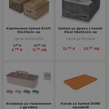
Картонена кутия Kraft
Кутия за дрехи с капак
50х39х24 см
Pixel 38х50х24 см
Цена за бройка
Цена за бройка
97
59
7.
€
15.
ЛВ.
06
59
12.
€
23.
ЛВ.
98
70
5.
€
11.
ЛВ.
Кошница за съхранение
Капак за кутия DUNE
с дръжка
оранжев