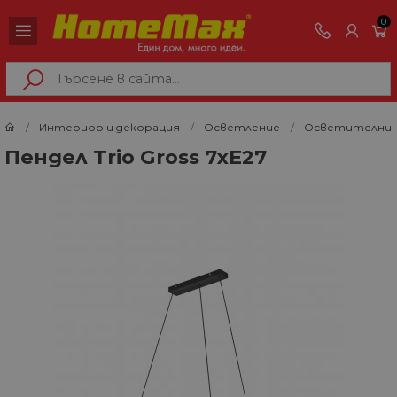
0
Интериор и декорация
Осветление
Осветителни 
Пендел Trio Gross 7xE27