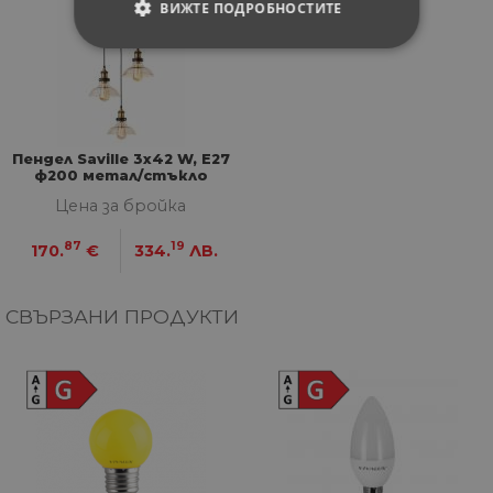
ВИЖТЕ ПОДРОБНОСТИТЕ
СТРОГО НЕОБХОДИМИ
СТАТИСТИЧЕСКИ
Пендел Saville 3x42 W, E27
МАРКЕТИНГOВИ
ф200 метал/стъкло
Цена за бройка
ФУНКЦИОНАЛНИ
87
19
170.
€
334.
ЛВ.
НЕКЛАСИФИЦИРАНИ
СВЪРЗАНИ ПРОДУКТИ
Строго необходими
Статистически
Маркетингoви
Функционални
Некласифицирани
Строго необходимите бисквитки позволяват
основната функционалност на уебсайта, като