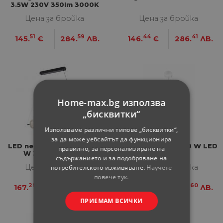
3.5W 230V 350lm 3000K
Цена за бройка
Цена за бройка
51
59
44
41
145.
€
284.
ЛВ.
146.
€
286.
ЛВ.
Home-max.bg използва
„бисквитки“
Използваме различни типове „бисквитки“,
за да може уебсайтът да функционира
LED пендел Ventura 6х36
Пендел Monte 1x40 W LED
правилно, за персонализиране на
W 3610 lm 3000K
съдържанието и за подобряване на
Цена за бройка
Цена за бройка
потребителското изживяване.
Научете
повече тук.
29
19
50
60
167.
€
327.
ЛВ.
167.
€
327.
ЛВ.
ПРИЕМАМ ВСИЧКИ