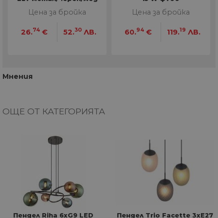
Цена за бройка
Цена за бройка
74
30
94
19
26.
€
52.
ЛВ.
60.
€
119.
ЛВ.
Мнения
ОЩЕ ОТ КАТЕГОРИЯТА
Пендел Riha 6xG9 LED
Пендел Trio Facette 3xE27