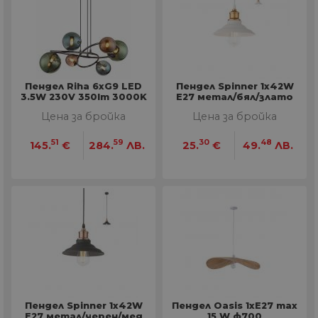
Пендел Riha 6xG9 LED
Пендел Spinner 1x42W
3.5W 230V 350lm 3000K
E27 метал/бял/злато
Цена за бройка
Цена за бройка
51
59
30
48
145.
€
284.
ЛВ.
25.
€
49.
ЛВ.
Пендел Spinner 1x42W
Пендел Oasis 1xE27 max
E27 метал/черен/мед
15 W ф700