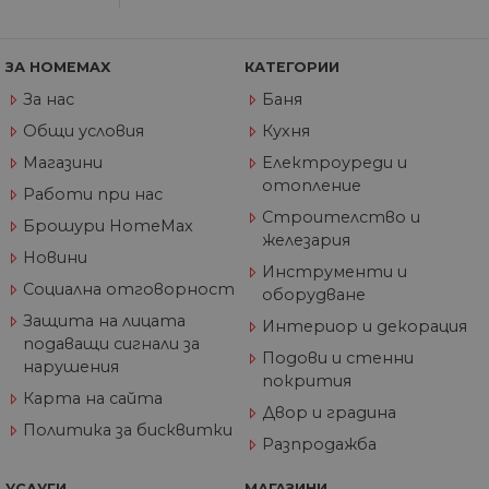
вз
със
за
съ
ЗА HOMEMAX
КАТЕГОРИИ
по
от
За нас
Баня
ра
по
Общи условия
Кухня
на
по
Магазини
Електроуреди и
ка
че
отопление
Работи при нас
пр
се 
Строителство и
бъ
Брошури HomeMax
железария
CookieScriptConsent
1 година
Та
Новини
CookieScript
Инструменти и
се 
www.home-
ус
max.bg
Социална отговорност
оборудване
Net
за
Защита на лицата
Интериор и декорация
пр
подаващи сигнали за
за 
Подови и стенни
"б
нарушения
по
покрития
Карта на сайта
Двор и градина
Политика за бисквитки
Разпродажба
Доставчик
/
Валиден
Име
Описание
УСЛУГИ
МАГАЗИНИ